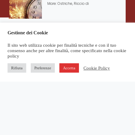
Mare: Ostriche, Riccio di
Ristorante Sala – Santo Natale
Gestione dei Cookie
2022
Ore 12,30 Menù INSALATA DI POLIPO ALLA
Il sito web utilizza cookie per finalità tecniche e con il tuo
GENOVESE INVOLTINO DI
consenso anche per altre finalità, come specificato nella cookie
policy
Cookie Policy
Rifiuta
Preferenze
Accetta
ALBERGO SALA