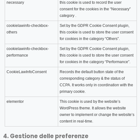
necessary
this cookie is used to record the user
consent for the cookies in the “Necessary”
category .
cookielawinfo-checkbox-
Set by the GDPR Cookie Consent plugin,
others
this cookie is used to store the user consent
for cookies in the category “Others”.
cookielawinfo-checkbox-
Set by the GDPR Cookie Consent plugin,
performance
this cookie is used to store the user consent
for cookies in the category “Performance”.
CookieLawInfoConsent
Records the default button state of the
corresponding category & the status of
CCPA. It works only in coordination with the
primary cookie.
elementor
This cookie is used by the website’s
WordPress theme. It allows the website
owner to implement or change the website’s
content in real-time.
4. Gestione delle preferenze