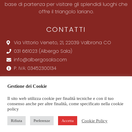
base di partenza per visitare gli splendidi luoghi che
offre il triangolo lariano.
CONTATTI
Via Vittorio Veneto, 21, 22039 Valbrona CO
031 661023 (Albergo Sala)
info@albergosala.com
P. IVA: 03452300134
SOCIAL
Gestione dei Cookie
Albergo Sala
Il sito web utilizza cookie per finalità tecniche e con il tuo
consenso anche per altre finalità, come specificato nella cookie
policy
Cookie Policy
Rifiuta
Preferenze
Accetta
PRIVACY POLICY
COOKIE POLICY